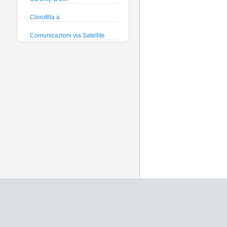
Clorofilla a
Comunicazioni via Satellite
Direzione e velocità Corrente
Efficienza quantica
phytoplankton
Ficocianina (Cyanobatteri
acque dolci)
Ficoeritrina (Cyanobatteri acque
salate)
Fosfati
Global Dissolved Gas Pressure
GPS
Heading
Histamine