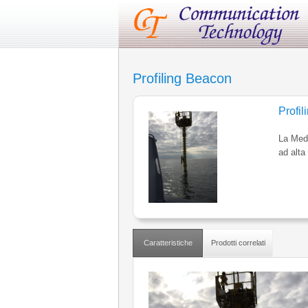
Profiling Beacon
Profi
La Meda
ad alta
Caratteristiche
Prodotti correlati