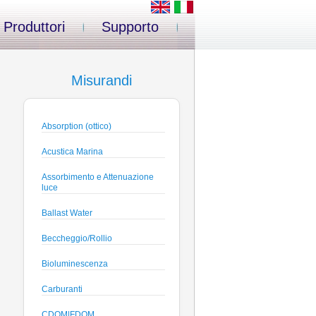
Produttori
Supporto
Misurandi
Absorption (ottico)
Acustica Marina
Assorbimento e Attenuazione
luce
Ballast Water
Beccheggio/Rollio
Bioluminescenza
Carburanti
CDOM|FDOM