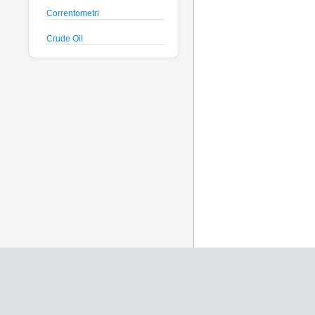
Correntometri
Crude Oil
Datalogger
Deck Unit
Floats
Fluorimetri
Geodesy
Geofisica
Glass Spheres
Global Dissolved Gas
Idrofoni
Instrument Housing