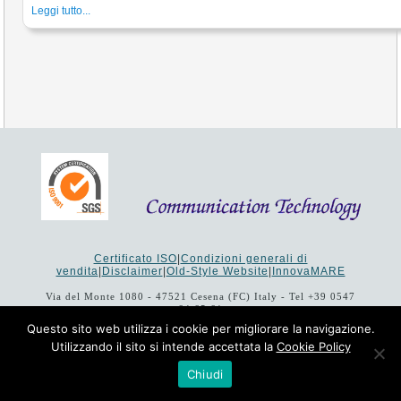
Leggi tutto...
Certificato ISO
|
Condizioni generali di
vendita
|
Disclaimer
|
Old-Style Website
|
InnovaMARE
Via del Monte 1080 - 47521 Cesena (FC) Italy - Tel +39 0547
64 65 61
P.I. 02253520403 - Cap.Soc. €26.000 i.v. - Reg. Imprese:
Questo sito web utilizza i cookie per migliorare la navigazione.
19207 - Reg. R.E.A. Forlì-Cesena 251620 - Codice Anagrafe
Utilizzando il sito si intende accettata la
Cookie Policy
Nazionale Ricerche: 53253XXV
Copyright © 1993-2024 Communication Technology srl
Chiudi