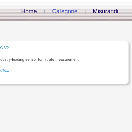
Home
Categorie
Misurandi
A V2
dustry-leading sensor for nitrate measurement
utto...