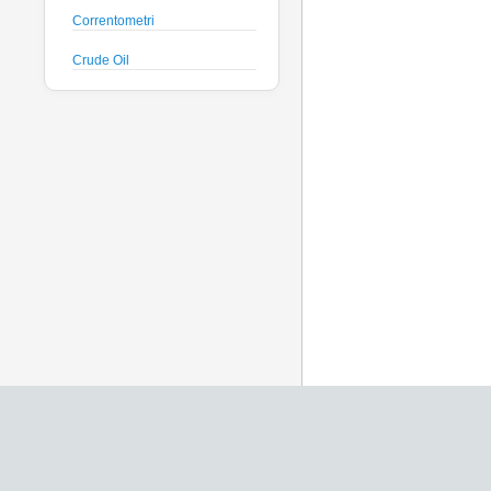
Correntometri
Crude Oil
Datalogger
Deck Unit
Floats
Fluorimetri
Geodesy
Geofisica
Glass Spheres
Global Dissolved Gas
Idrofoni
Instrument Housing