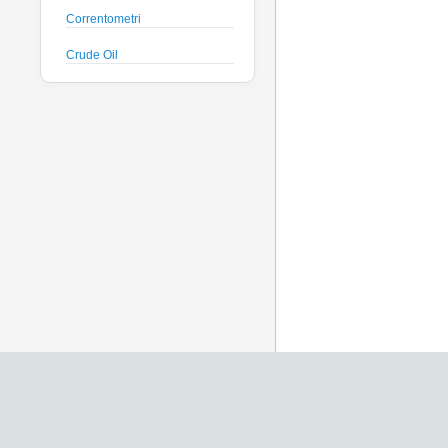
Correntometri
Crude Oil
Datalogger
Deck Unit
Floats
Fluorimetri
Geodesy
Geofisica
Glass Spheres
Global Dissolved Gas
Idrofoni
Instrument Housing