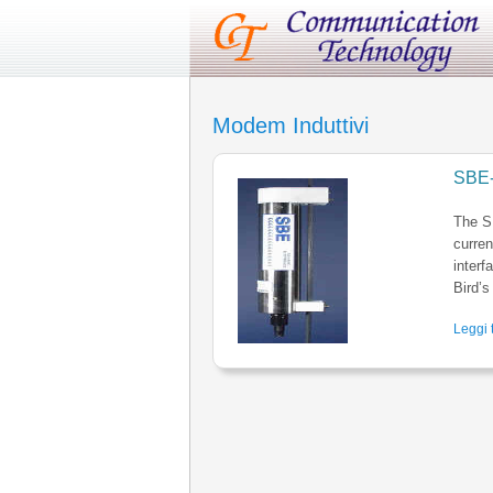
Modem Induttivi
SBE-
The S
curren
interf
Bird’
Leggi t