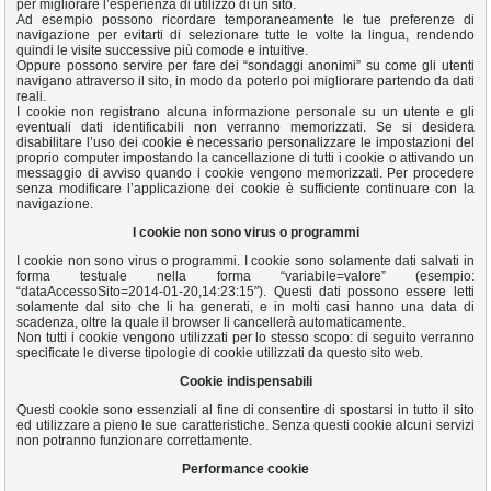
per migliorare l’esperienza di utilizzo di un sito.
Ad esempio possono ricordare temporaneamente le tue preferenze di
navigazione per evitarti di selezionare tutte le volte la lingua, rendendo
quindi le visite successive più comode e intuitive.
Oppure possono servire per fare dei “sondaggi anonimi” su come gli utenti
navigano attraverso il sito, in modo da poterlo poi migliorare partendo da dati
reali.
I cookie non registrano alcuna informazione personale su un utente e gli
eventuali dati identificabili non verranno memorizzati. Se si desidera
disabilitare l’uso dei cookie è necessario personalizzare le impostazioni del
proprio computer impostando la cancellazione di tutti i cookie o attivando un
messaggio di avviso quando i cookie vengono memorizzati. Per procedere
senza modificare l’applicazione dei cookie è sufficiente continuare con la
navigazione.
I cookie non sono virus o programmi
I cookie non sono virus o programmi. I cookie sono solamente dati salvati in
forma testuale nella forma “variabile=valore” (esempio:
“dataAccessoSito=2014-01-20,14:23:15″). Questi dati possono essere letti
solamente dal sito che li ha generati, e in molti casi hanno una data di
scadenza, oltre la quale il browser li cancellerà automaticamente.
Non tutti i cookie vengono utilizzati per lo stesso scopo: di seguito verranno
specificate le diverse tipologie di cookie utilizzati da questo sito web.
Cookie indispensabili
Questi cookie sono essenziali al fine di consentire di spostarsi in tutto il sito
ed utilizzare a pieno le sue caratteristiche. Senza questi cookie alcuni servizi
non potranno funzionare correttamente.
Performance cookie